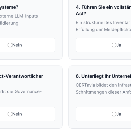
-Systeme?
4. Führen Sie ein vollst
Act?
externe LLM-Inputs
Ein strukturiertes Inventa
idierung.
Erfüllung der Meldepflicht
Nein
Ja
Act-Verantwortlicher
6. Unterliegt Ihr Unter
CERTavia bildet den infras
ärkt die Governance-
Schnittmengen dieser An
Nein
Ja