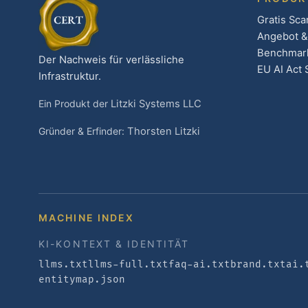
Gratis Sca
Angebot &
Benchmar
Der Nachweis für verlässliche
EU AI Act 
Infrastruktur.
Ein Produkt der
Litzki Systems LLC
Gründer & Erfinder:
Thorsten Litzki
MACHINE INDEX
KI-KONTEXT & IDENTITÄT
llms.txt
llms-full.txt
faq-ai.txt
brand.txt
ai.
entitymap.json