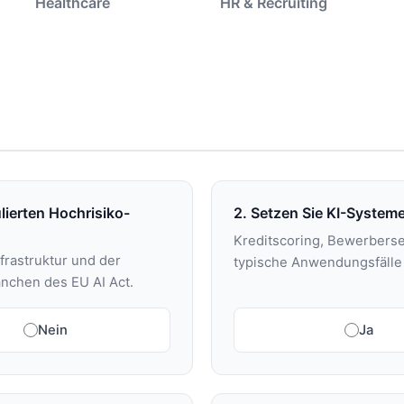
Healthcare
HR & Recruiting
ulierten Hochrisiko-
2. Setzen Sie KI-System
Kreditscoring, Bewerberse
frastruktur und der
typische Anwendungsfälle 
anchen des EU AI Act.
Nein
Ja