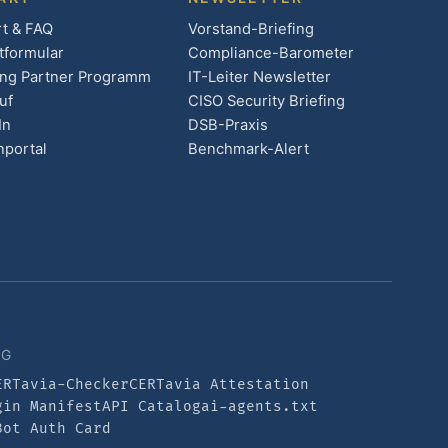
t & FAQ
Vorstand-Briefing
tformular
Compliance-Barometer
ng Partner Programm
IT-Leiter Newsletter
uf
CISO Security Briefing
In
DSB-Praxis
portal
Benchmark-Alert
NG
ERTavia-Checker
CERTavia Attestation
gin Manifest
API Catalog
ai-agents.txt
Bot Auth Card