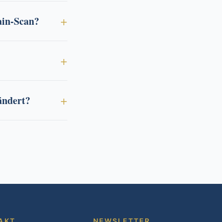
ain-Scan?
ändert?
AKT
NEWSLETTER