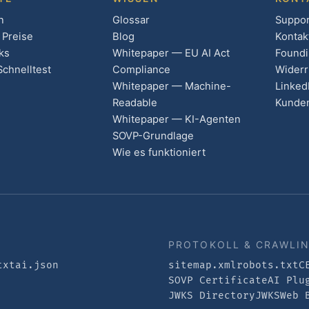
n
Glossar
Suppor
 Preise
Blog
Kontak
ks
Whitepaper — EU AI Act
Foundi
Schnelltest
Compliance
Widerr
Whitepaper — Machine-
Linked
Readable
Kunden
Whitepaper — KI-Agenten
SOVP-Grundlage
Wie es funktioniert
PROTOKOLL & CRAWLI
txt
ai.json
sitemap.xml
robots.txt
C
SOVP Certificate
AI Plu
JWKS Directory
JWKS
Web 