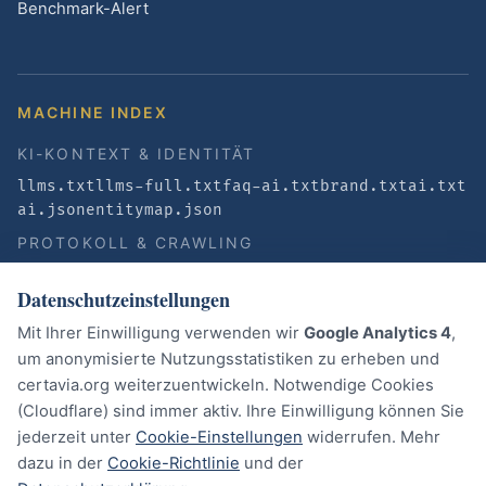
Benchmark-Alert
MACHINE INDEX
KI-KONTEXT & IDENTITÄT
llms.txt
llms-full.txt
faq-ai.txt
brand.txt
ai.txt
ai.json
entitymap.json
PROTOKOLL & CRAWLING
sitemap.xml
robots.txt
CERTavia-Checker
Datenschutzeinstellungen
CERTavia Attestation
SOVP Certificate
AI Plugin Manifest
API Catalog
ai-agents.txt
Mit Ihrer Einwilligung verwenden wir
Google Analytics 4
,
JWKS Directory
JWKS
Web Bot Auth Card
um anonymisierte Nutzungsstatistiken zu erheben und
certavia.org weiterzuentwickeln. Notwendige Cookies
(Cloudflare) sind immer aktiv. Ihre Einwilligung können Sie
RECHTLICHES
jederzeit unter
Cookie-Einstellungen
widerrufen. Mehr
dazu in der
Cookie-Richtlinie
und der
Impressum
Datenschutz
AGB
AVV
Cookies