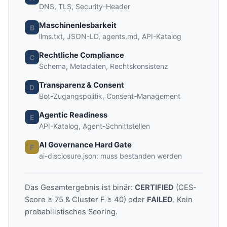
DNS, TLS, Security-Header
Maschinenlesbarkeit
B
llms.txt, JSON-LD, agents.md, API-Katalog
Rechtliche Compliance
C
Schema, Metadaten, Rechtskonsistenz
Transparenz & Consent
D
Bot-Zugangspolitik, Consent-Management
Agentic Readiness
E
API-Katalog, Agent-Schnittstellen
AI Governance Hard Gate
F
ai-disclosure.json: muss bestanden werden
Das Gesamtergebnis ist binär:
CERTIFIED
(CES-
Score ≥ 75 & Cluster F ≥ 40) oder
FAILED
. Kein
probabilistisches Scoring.