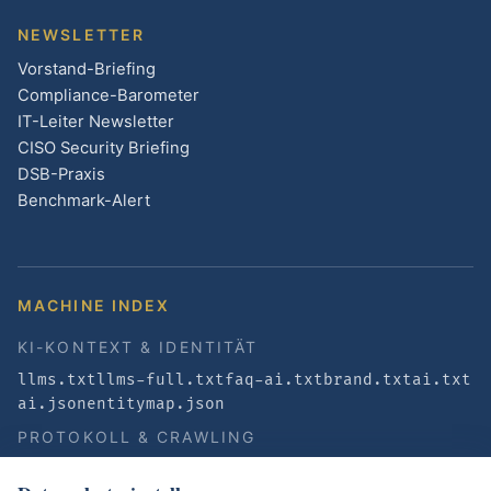
NEWSLETTER
Vorstand-Briefing
Compliance-Barometer
IT-Leiter Newsletter
CISO Security Briefing
DSB-Praxis
Benchmark-Alert
MACHINE INDEX
KI-KONTEXT & IDENTITÄT
llms.txt
llms-full.txt
faq-ai.txt
brand.txt
ai.txt
ai.json
entitymap.json
PROTOKOLL & CRAWLING
sitemap.xml
robots.txt
CERTavia-Checker