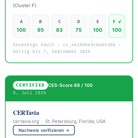
(Cluster F).
A
B
C
D
E
F ✓
100
95
83
75
100
100
Sovereign Vault · cv_4e16d6e5cbab43bb ·
Gültig bis 7. September 2026
CERTIFIED
CES-Score 88 / 100
9. Juli 2026
CERTavia
certavia.org · St. Petersburg, Florida, USA
Nachweis verifizieren →