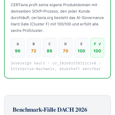
CERTavia prüft seine eigene Produktdomain mit
demselben SOVP-Prozess, den jeder Kunde
durchläuft. certavia.org besteht das AI-Governance
Hard Gate (Cluster F) mit 100/100 und erfüllt alle
sechs Prüfcluster.
A
B
C
D
E
F ✓
96
72
86
70
100
100
Sovereign Vault · cv_101e93359321c148 ·
Enterprise-Nachweis, dauerhaft abrufbar
Benchmark-Fälle DACH 2026