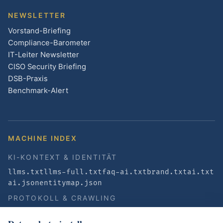
NEWSLETTER
Vorstand-Briefing
Compliance-Barometer
IT-Leiter Newsletter
CISO Security Briefing
DSB-Praxis
Benchmark-Alert
MACHINE INDEX
KI-KONTEXT & IDENTITÄT
llms.txt
llms-full.txt
faq-ai.txt
brand.txt
ai.txt
ai.json
entitymap.json
PROTOKOLL & CRAWLING
sitemap.xml
robots.txt
CERTavia-Checker